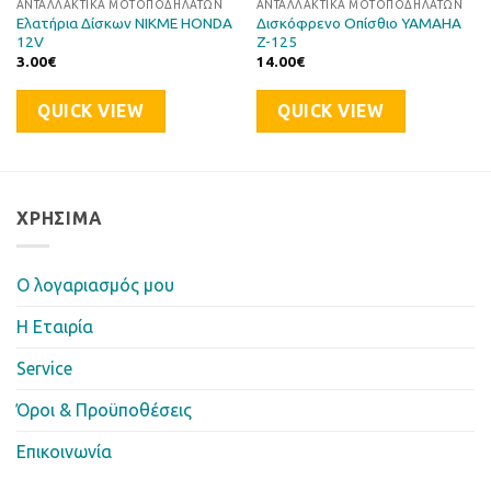
ΑΝΤΑΛΛΑΚΤΙΚΆ ΜΟΤΟΠΟΔΗΛΆΤΩΝ
ΑΝΤΑΛΛΑΚΤΙΚΆ ΜΟΤΟΠΟΔΗΛΆΤΩΝ
Ελατήρια Δίσκων NIKME HONDA
Δισκόφρενο Οπίσθιο YAMAHA
12V
Z-125
3.00
€
14.00
€
QUICK VIEW
QUICK VIEW
ΧΡΉΣΙΜΑ
Ο λογαριασμός μου
Η Eταιρία
Service
Όροι & Προϋποθέσεις
Επικοινωνία