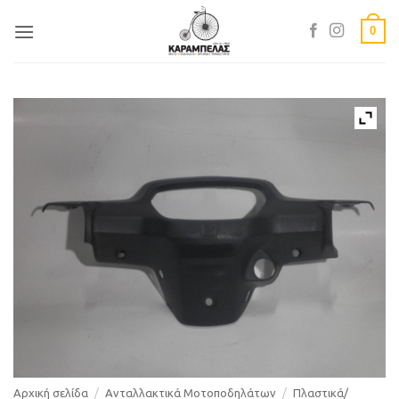
Skip
0
to
content
Αρχική σελίδα
/
Ανταλλακτικά Μοτοποδηλάτων
/
Πλαστικά/