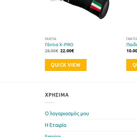
ΓΆΝΤΙΑ
ΓΆΝΤΙ
Γάντια Χ-PRO
Παιδ
Original
Η
26.00
€
22.00
€
10.0
έχουσα
price
τρέχουσα
μή
was:
τιμή
αι:
26.00€.
είναι:
QUICK VIEW
Q
.00€.
22.00€.
ΧΡΉΣΙΜΑ
Ο λογαριασμός μου
Η Eταιρία
Service