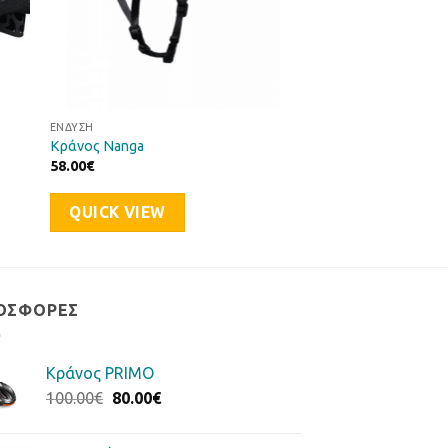
ΈΝΔΥΣΗ
Κράνος Nanga
58.00
€
QUICK VIEW
ΟΣΦΟΡΈΣ
Κράνος PRIMO
Original
Η
100.00
€
80.00
€
price
τρέχουσα
was:
τιμή