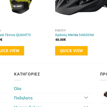
Α
ΈΝΔΥΣΗ
ικά Γάντια QUANTO
Κράνος Merida SHADOW
0
€
40.00
€
UICK VIEW
QUICK VIEW
ΚΑΤΗΓΟΡΊΕΣ
ΠΡ
Όλα
Ποδηλατα