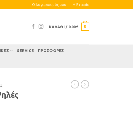
Ο λογαριασμός μου
Η Eταιρία
0
ΚΑΛΆΘΙ /
0.00
€
ΊΚΕΣ
SERVICE
ΠΡΟΣΦΟΡΕΣ
ες
Ψηλές
τα