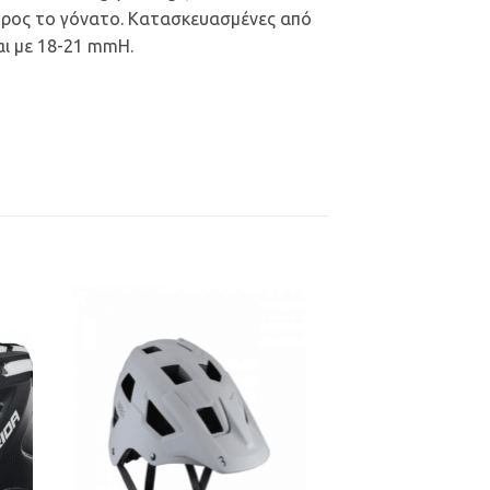
 προς το γόνατο. Κατασκευασμένες από
αι με 18-21 mmH.
ήκη
Προσθήκη
στα
στη Λίστα
ιών
Επιθυμιών