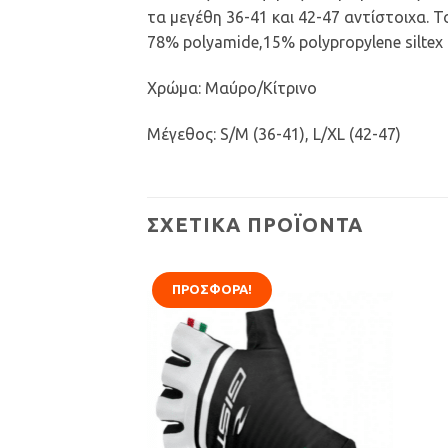
τα μεγέθη 36-41 και 42-47 αντίστοιχα.
78% polyamide,15% polypropylene siltex 
Χρώμα: Μαύρο/Κίτρινο
Μέγεθος: S/M (36-41), L/XL (42-47)
ΣΧΕΤΙΚΆ ΠΡΟΪΌΝΤΑ
ΠΡΟΣΦΟΡΆ!
Προσθήκη
Προσθήκη
στη Λίστα
στη Λίστα
Επιθυμιών
Επιθυμιών