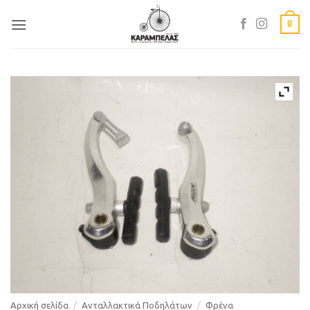
Skip
0
to
content
Αρχική σελίδα
/
Ανταλλακτικά Ποδηλάτων
/
Φρένα