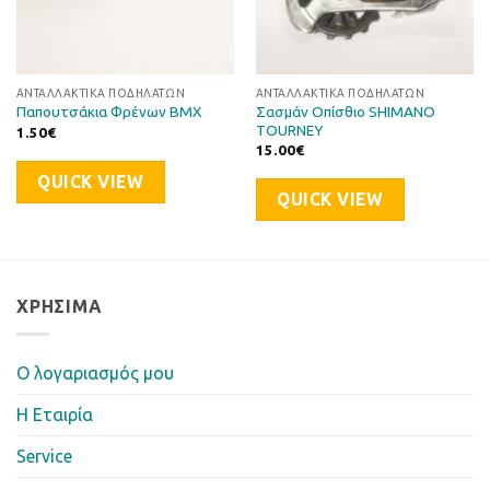
ΑΝΤΑΛΛΑΚΤΙΚΆ ΠΟΔΗΛΆΤΩΝ
ΑΝΤΑΛΛΑΚΤΙΚΆ ΠΟΔΗΛΆΤΩΝ
Σασμάν Οπίσθιο SHIMANO
Παπουτσάκια Φρένων BMX
TOURNEY
1.50
€
15.00
€
QUICK VIEW
QUICK VIEW
ΧΡΉΣΙΜΑ
Ο λογαριασμός μου
Η Eταιρία
Service