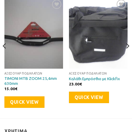
Προσθήκη
Προσθήκη
στη Λίστα
στη Λίστα
Επιθυμιών
Επιθυμιών
ΑΞΕΣΟΥΆΡ ΠΟΔΗΛΆΤΩΝ
ΑΞΕΣΟΥΆΡ ΠΟΔΗΛΆΤΩΝ
ΤΙΜΟΝΙ MTB ZOOM 25,4mm
Καλάθι Εμπρόσθιο με Klickfix
630mm
23.00
€
15.00
€
QUICK VIEW
QUICK VIEW
ΧΡΉΣΙΜΑ