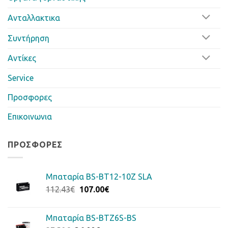
Ανταλλακτικα
Συντήρηση
Αντίκες
Service
Προσφορες
Επικοινωνια
ΠΡΟΣΦΟΡΈΣ
Μπαταρία BS-BT12-10Z SLA
Original
Η
112.43
€
107.00
€
price
τρέχουσα
was:
τιμή
Μπαταρία BS-BTZ6S-BS
112.43€.
είναι: