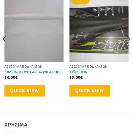
Προσθήκη
Προσθήκη
στη Λίστα
στη Λίστα
Επιθυμιών
Επιθυμιών
ΑΞΕΣΟΥΆΡ ΠΟΔΗΛΆΤΩΝ
ΑΞΕΣΟΥΆΡ ΠΟΔΗΛΆΤΩΝ
ΤΙΜΟΝΙ ΚΟΥΡΣΑΣ 42cm ΑΣΠΡΟ
Σέλα DDK
16.00
€
15.00
€
QUICK VIEW
QUICK VIEW
ΧΡΉΣΙΜΑ