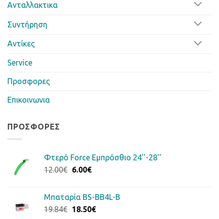
Ανταλλακτικα
Συντήρηση
Αντίκες
Service
Προσφορες
Επικοινωνια
ΠΡΟΣΦΟΡΈΣ
Φτερό Force Εμπρόσθιο 24''-28''
Original
Η
12.00
€
6.00
€
price
τρέχουσα
was:
τιμή
Μπαταρία BS-BB4L-B
12.00€.
είναι:
Original
Η
19.84
€
18.50
€
6.00€.
price
τρέχουσα