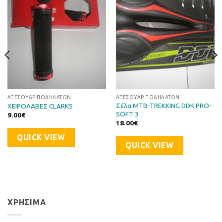
στη Λίστα
στη Λίστα
Επιθυμιών
Επιθυμιών
ΑΞΕΣΟΥΆΡ ΠΟΔΗΛΆΤΩΝ
ΑΞΕΣΟΥΆΡ ΠΟΔΗΛΆΤΩΝ
Σέλα MTB-TREKKING DDK PRO-
ΧΕΙΡΟΛΑΒΕΣ CLARKS
SOFT 3
9.00
€
18.00
€
QUICK VIEW
QUICK VIEW
ΧΡΉΣΙΜΑ