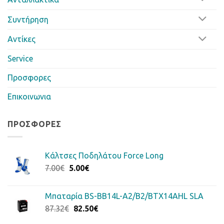
Συντήρηση
Αντίκες
Service
Προσφορες
Επικοινωνια
ΠΡΟΣΦΟΡΈΣ
Κάλτσες Ποδηλάτου Force Long
Original
Η
7.00
€
5.00
€
price
τρέχουσα
was:
τιμή
Μπαταρία BS-BB14L-A2/B2/BTX14AHL SLA
7.00€.
είναι:
Original
Η
87.32
€
82.50
€
5.00€.
price
τρέχουσα