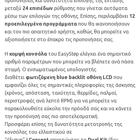
προπονήσεις και δυνατότητα επιλογής της έντασης
μεταξύ
24 επιπέδων
ρύθμισης που γίνεται αυτόματα
μέσω των επιλογών της οθόνης. Επίσης, περιλαμβάνει
12
προεπιλεγμένα προγράμματα
που θα ικανοποιήσουν
και τον πιο απαιτητικό χρήστη, καθώς θα μπορείτε να
αξιοποιήσετε στο έπακρο τις προπονήσεις σας.
Η
κομψή κονσόλα
του EasyStep ελέγχει ένα σημαντικό
αριθμό παραμέτρων που μπορείτε να βλέπετε ανά πάσα
στιγμή. O ενσωματωμένος υπολογιστής
διαθέτει
φωτιζόμενη blue backlit οθόνη LCD
που
εμφανίζει όλες τις σημαντικές πληροφορίες της άσκησης
(χρόνος, απόσταση, ταχύτητα, θερμίδες, παλμοί,
περιστροφές ανά λεπτό RPM) για να μπορείτε να
παρακολουθείτε εύκολα την πρόοδό σας και να κάνετε
την προπόνησή σας πιο αποτελεσματική.
Προσφέρει επίσης τη δυνατότητα μετατροπής της
κονσόλας του ελλειπτικού σε
“έξυπνη”
i.Concept
αποκτώντας το
Dual Kit
(δεν