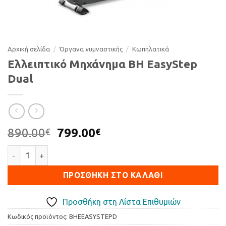
Αρχική σελίδα
/
Όργανα γυμναστικής
/
Κωπηλατικά
Ελλειπτικό Μηχάνημα BH EasyStep
Dual
Original
Η
890.00
799.00
€
€
price
τρέχουσα
Ελλειπτικό Μηχάνημα BH EasyStep Dual ποσότητα
was:
τιμή
890.00€.
είναι:
ΠΡΟΣΘΉΚΗ ΣΤΟ ΚΑΛΆΘΙ
799.00€.
Προσθήκη στη Λίστα Επιθυμιών
Κωδικός προϊόντος:
BHEEASYSTEPD