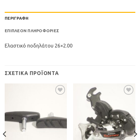
ΠΕΡΙΓΡΑΦΉ
ΕΠΙΠΛΈΟΝ ΠΛΗΡΟΦΟΡΊΕΣ
Ελαστικό ποδηλάτου 26×2.00
ΣΧΕΤΙΚΆ ΠΡΟΪΌΝΤΑ
Προσθήκη
Προσθήκη
στη Λίστα
στη Λίστα
Επιθυμιών
Επιθυμιών