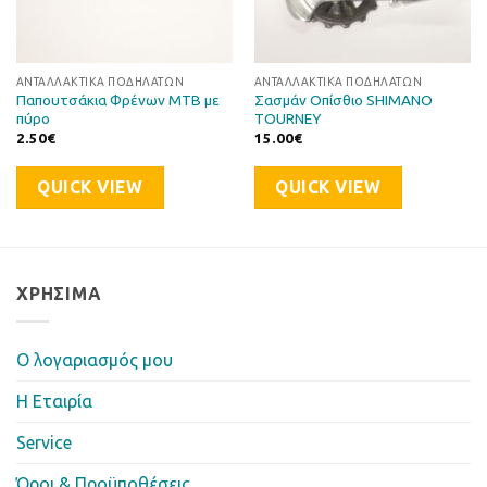
ΑΝΤΑΛΛΑΚΤΙΚΆ ΠΟΔΗΛΆΤΩΝ
ΑΝΤΑΛΛΑΚΤΙΚΆ ΠΟΔΗΛΆΤΩΝ
Παπουτσάκια Φρένων MTB με
Σασμάν Οπίσθιο SHIMANO
πύρο
TOURNEY
2.50
€
15.00
€
QUICK VIEW
QUICK VIEW
ΧΡΉΣΙΜΑ
Ο λογαριασμός μου
Η Eταιρία
Service
Όροι & Προϋποθέσεις