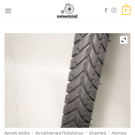
Skip
0
to
content
Αρχική σελίδα
/
Ανταλλακτικά Ποδηλάτων
/
Ελαστικά
/
Λάστιχα