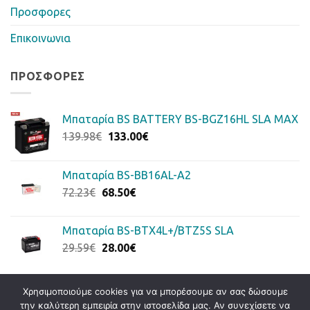
Προσφορες
Επικοινωνια
ΠΡΟΣΦΟΡΈΣ
Μπαταρία BS BATTERY BS-BGZ16HL SLA MAX
Original
Η
139.98
€
133.00
€
price
τρέχουσα
was:
τιμή
Μπαταρία BS-BB16AL-A2
139.98€.
είναι:
Original
Η
72.23
€
68.50
€
133.00€.
price
τρέχουσα
was:
τιμή
Μπαταρία BS-BTX4L+/BTZ5S SLA
72.23€.
είναι:
Original
Η
29.59
€
28.00
€
68.50€.
price
τρέχουσα
was:
τιμή
29.59€.
είναι:
Χρησιμοποιούμε cookies για να μπορέσουμε αν σας δώσουμε
28.00€.
την καλύτερη εμπειρία στην ιστοσελίδα μας. Αν συνεχίσετε να