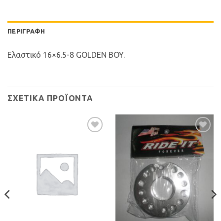
ΠΕΡΙΓΡΑΦΉ
Ελαστικό 16×6.5-8 GOLDEN BOY.
ΣΧΕΤΙΚΆ ΠΡΟΪΌΝΤΑ
Προσθήκη
Προσθήκη
στη Λίστα
στη Λίστα
Επιθυμιών
Επιθυμιών