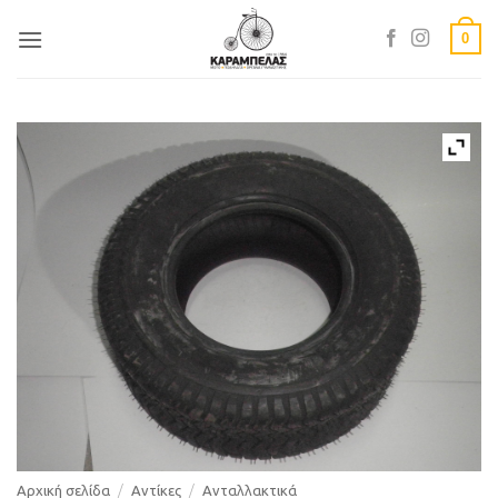
Skip
0
to
content
Αρχική σελίδα
/
Αντίκες
/
Ανταλλακτικά