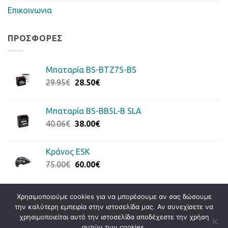
Επικοινωνια
ΠΡΟΣΦΟΡΈΣ
Μπαταρία BS-BTZ7S-BS
Original
Η
29.95
€
28.50
€
price
τρέχουσα
was:
τιμή
Μπαταρία BS-BB5L-B SLA
29.95€.
είναι:
Original
Η
40.06
€
38.00
€
28.50€.
price
τρέχουσα
was:
τιμή
Κράνος ESK
40.06€.
είναι:
Original
Η
75.00
€
60.00
€
38.00€.
price
τρέχουσα
was:
τιμή
75.00€.
είναι:
Χρησιμοποιούμε cookies για να μπορέσουμε αν σας δώσουμε
60.00€.
την καλύτερη εμπειρία στην ιστοσελίδα μας. Αν συνεχίσετε να
Visa
PayPal
Stripe
MasterCard
Cash
χρησιμοποιείται αυτό την ιστοσελίδα αποδέχεστε την χρήση
On
αυτών των cookies.