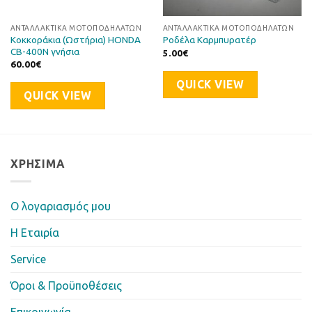
ΑΝΤΑΛΛΑΚΤΙΚΆ ΜΟΤΟΠΟΔΗΛΆΤΩΝ
ΑΝΤΑΛΛΑΚΤΙΚΆ ΜΟΤΟΠΟΔΗΛΆΤΩΝ
Κοκκοράκια (Ωστήρια) HONDA
Ροδέλα Καρμπυρατέρ
CB-400N γνήσια
5.00
€
60.00
€
QUICK VIEW
QUICK VIEW
ΧΡΉΣΙΜΑ
Ο λογαριασμός μου
Η Eταιρία
Service
Όροι & Προϋποθέσεις
Επικοινωνία