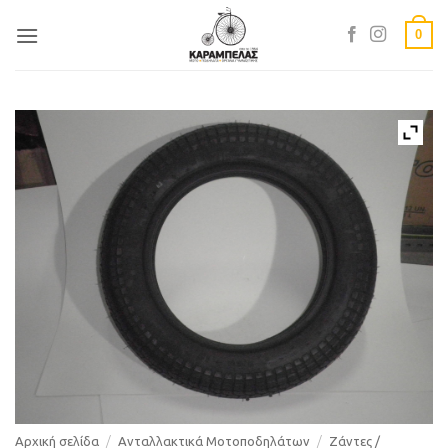
Skip
0
to
content
Αρχική σελίδα
/
Ανταλλακτικά Μοτοποδηλάτων
/
Ζάντες /