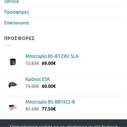
Service
Προσφορες
Επικοινωνια
ΠΡΟΣΦΟΡΈΣ
Μπαταρία BS-BTZ8V SLA
Original
Η
72.83
€
69.00
€
price
τρέχουσα
was:
τιμή
Κράνος ESK
72.83€.
είναι:
Original
Η
75.00
€
60.00
€
69.00€.
price
τρέχουσα
was:
τιμή
Μπαταρία BS-BB16CL-B
75.00€.
είναι:
Original
Η
81.58
€
77.50
€
60.00€.
price
τρέχουσα
was:
τιμή
81.58€.
είναι:
Χρησιμοποιούμε cookies για να μπορέσουμε αν σας δώσουμε