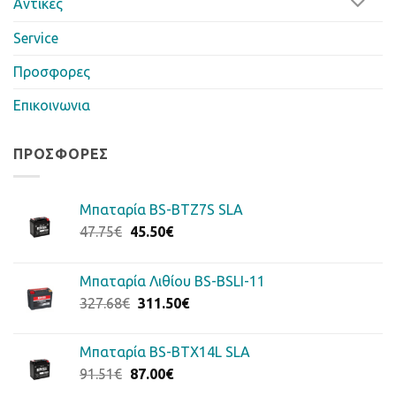
Αντίκες
Service
Προσφορες
Επικοινωνια
ΠΡΟΣΦΟΡΈΣ
Μπαταρία BS-BTZ7S SLA
Original
Η
47.75
€
45.50
€
price
τρέχουσα
was:
τιμή
Μπαταρία Λιθίου BS-BSLI-11
47.75€.
είναι:
Original
Η
327.68
€
311.50
€
45.50€.
price
τρέχουσα
was:
τιμή
Μπαταρία BS-BTX14L SLA
327.68€.
είναι:
Original
Η
91.51
€
87.00
€
311.50€.
price
τρέχουσα