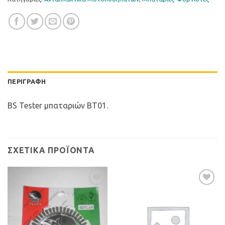
ΠΕΡΙΓΡΑΦΉ
BS Tester μπαταριών BT01.
ΣΧΕΤΙΚΆ ΠΡΟΪΌΝΤΑ
Προσθήκη
Προσθήκη
στη Λίστα
στη Λίστα
Επιθυμιών
Επιθυμιών