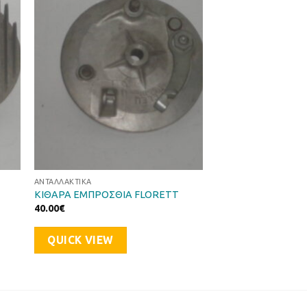
ήκη
Προσθήκη
στα
στη Λίστα
ιών
Επιθυμιών
ΑΝΤΑΛΛΑΚΤΙΚΆ
ΚΙΘΑΡΑ ΕΜΠΡΟΣΘΙΑ FLORETT
40.00
€
QUICK VIEW