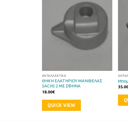
Προσθήκη
Προσθήκη
στη Λίστα
στη Λίστα
Επιθυμιών
Επιθυμιών
ΑΝΤΑΛΛΑΚΤΙΚΆ
ΑΝΤΑ
ΘΗΚΗ ΕΛΑΤΗΡΙΟΥ ΜΑΝΙΒΕΛΑΣ
OTOBECANE
Μπομ
SACHS 2 ΜΕ ΣΦΗΝΑ
35.0
18.00
€
Q
QUICK VIEW