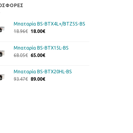
ΟΣΦΟΡΈΣ
Μπαταρία BS-BTX4L+/BTZ5S-BS
Original
Η
18.96
€
18.00
€
price
τρέχουσα
was:
τιμή
Μπαταρία BS-BTX15L-BS
18.96€.
είναι:
Original
Η
68.05
€
65.00
€
18.00€.
price
τρέχουσα
was:
τιμή
Μπαταρία BS-BTX20HL-BS
68.05€.
είναι:
Original
Η
93.47
€
89.00
€
65.00€.
price
τρέχουσα
was:
τιμή
93.47€.
είναι:
89.00€.