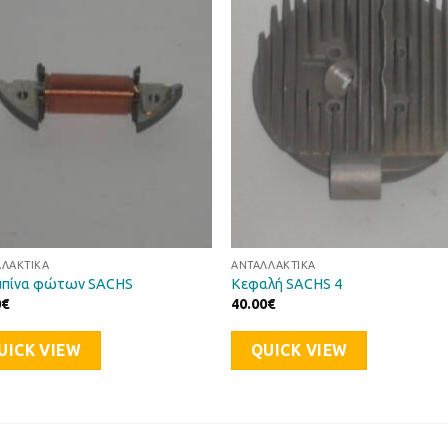
Προσθήκη
Προσθ
στη Λίστα
στη Λί
Επιθυμιών
Επιθυμ
ΛΛΑΚΤΙΚΆ
ΑΝΤΑΛΛΑΚΤΙΚΆ
πίνα φώτων SACHS
Κεφαλή SACHS 4
0
€
40.00
€
UICK VIEW
QUICK VIEW