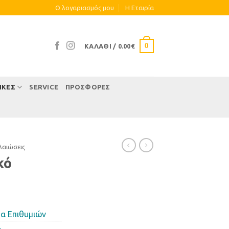
Ο λογαριασμός μου
Η Eταιρία
0
ΚΑΛΆΘΙ /
0.00
€
ΊΚΕΣ
SERVICE
ΠΡΟΣΦΟΡΕΣ
αιώσεις
κό
α Επιθυμιών
ς