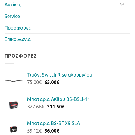
Αντίκες
Service
Προσφορες
Επικοινωνια
ΠΡΟΣΦΟΡΈΣ
Τιμόνι Switch Rise αλουμινίου
Original
Η
75.00
€
65.00
€
price
τρέχουσα
was:
τιμή
Μπαταρία Λιθίου BS-BSLI-11
75.00€.
είναι:
Original
Η
327.68
€
311.50
€
65.00€.
price
τρέχουσα
was:
τιμή
Μπαταρία BS-BTX9 SLA
327.68€.
είναι:
Original
Η
59.12
€
56.00
€
311.50€.