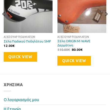
ΑΞΕΣΟΥΆΡ ΠΟΔΗΛΆΤΩΝ
ΑΞΕΣΟΥΆΡ ΠΟΔΗΛΆΤΩΝ
Σέλα ORIGIN M-WAVE
Σέλα Παιδικού Ποδηλάτου SMP
Δερμάτινη
12.00
€
Original
Η
110.00
€
80.00
€
price
τρέχουσα
was:
τιμή
QUICK VIEW
110.00€.
είναι:
QUICK VIEW
80.00€.
ΧΡΉΣΙΜΑ
Ο λογαριασμός μου
Η Eταιρία