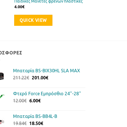
Παιδικές Μανέτες φρένων πλαστικές
4.00
€
QUICK VIEW
ΟΣΦΟΡΈΣ
Μπαταρία BS-BIX30HL SLA MAX
Original
Η
211.22
€
201.00
€
price
τρέχουσα
was:
τιμή
Φτερό Force Εμπρόσθιο 24''-28''
211.22€.
είναι:
Original
Η
12.00
€
6.00
€
201.00€.
price
τρέχουσα
was:
τιμή
Μπαταρία BS-BB4L-B
12.00€.
είναι:
Original
Η
19.84
€
18.50
€
6.00€.