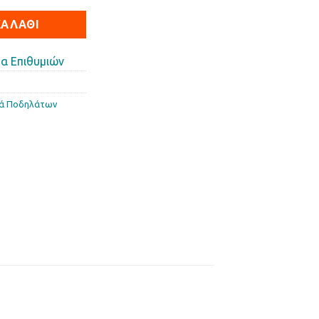
ΚΑΛΆΘΙ
α Επιθυμιών
κά Ποδηλάτων