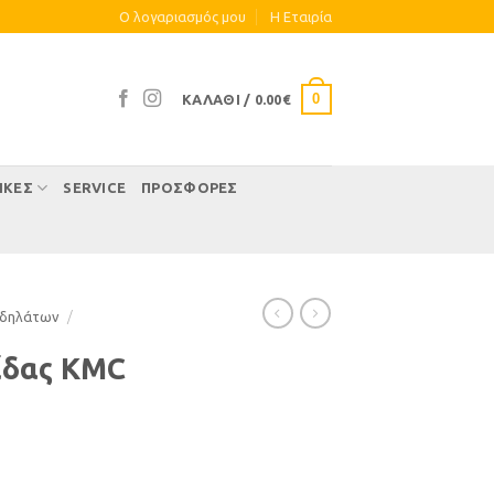
Ο λογαριασμός μου
Η Eταιρία
0
ΚΑΛΆΘΙ /
0.00
€
ΊΚΕΣ
SERVICE
ΠΡΟΣΦΟΡΕΣ
οδηλάτων
/
ίδας KMC
ότητα