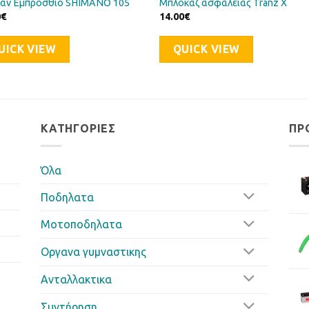
άν Εμπρόσθιο SHIMANO 105
Μπλοκάζ ασφάλειας Tranz X
0
€
14.00
€
UICK VIEW
QUICK VIEW
ΚΑΤΗΓΟΡΊΕΣ
ΠΡ
Όλα
Ποδηλατα
Μοτοποδηλατα
Οργανα γυμναστικης
Ανταλλακτικα
Συντήρηση