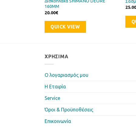
Δισκόπλακα SHIMANO DEORE
O DEORE LX
Σασμ
160MM
25.0
20.00
€
Q
QUICK VIEW
ΧΡΉΣΙΜΑ
Ο λογαριασμός μου
Η Eταιρία
Service
Όροι & Προϋποθέσεις
Επικοινωνία