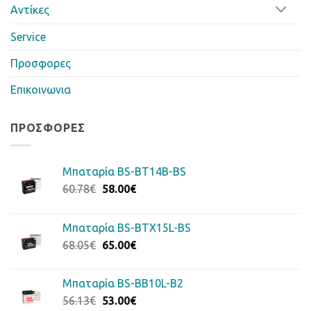
Αντίκες
Service
Προσφορες
Επικοινωνια
ΠΡΟΣΦΟΡΈΣ
Μπαταρία BS-BT14B-BS
Original
Η
60.78
€
58.00
€
price
τρέχουσα
was:
τιμή
Μπαταρία BS-BTX15L-BS
60.78€.
είναι:
Original
Η
68.05
€
65.00
€
58.00€.
price
τρέχουσα
was:
τιμή
Μπαταρία BS-BB10L-B2
68.05€.
είναι:
Original
Η
56.13
€
53.00
€
65.00€.