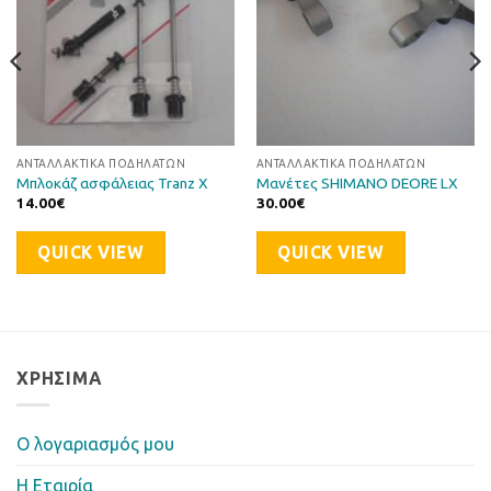
ΑΝΤΑΛΛΑΚΤΙΚΆ ΠΟΔΗΛΆΤΩΝ
ΑΝΤΑΛΛΑΚΤΙΚΆ ΠΟΔΗΛΆΤΩΝ
Μπλοκάζ ασφάλειας Tranz X
Μανέτες SHIMANO DEORE LX
14.00
€
30.00
€
QUICK VIEW
QUICK VIEW
ΧΡΉΣΙΜΑ
Ο λογαριασμός μου
Η Eταιρία