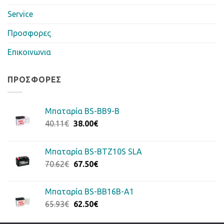
Service
Προσφορες
Επικοινωνια
ΠΡΟΣΦΟΡΈΣ
Μπαταρία BS-BB9-B
Original
Η
40.11
€
38.00
€
price
τρέχουσα
was:
τιμή
Μπαταρία BS-BTZ10S SLA
40.11€.
είναι:
Original
Η
70.62
€
67.50
€
38.00€.
price
τρέχουσα
was:
τιμή
Μπαταρία BS-BB16B-A1
70.62€.
είναι:
Original
Η
65.93
€
62.50
€
67.50€.
price
τρέχουσα