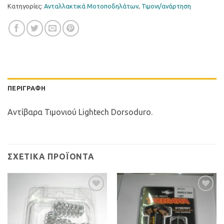
Κατηγορίες:
Ανταλλακτικά Μοτοποδηλάτων
,
Τιµονι/ανάρτηση
ΠΕΡΙΓΡΑΦΉ
Αντίβαρα Τιμονιού Lightech Dorsoduro.
ΣΧΕΤΙΚΆ ΠΡΟΪΌΝΤΑ
Προσθήκη
Προσθήκη
στη Λίστα
στη Λίστα
Επιθυμιών
Επιθυμιών