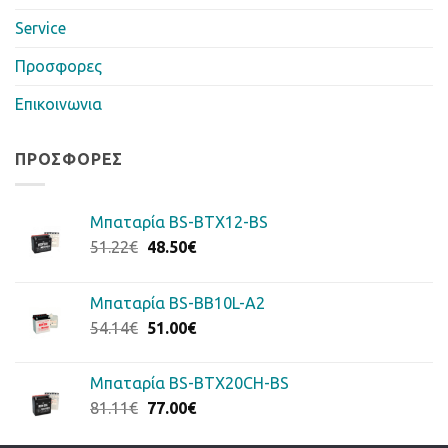
Service
Προσφορες
Επικοινωνια
ΠΡΟΣΦΟΡΈΣ
Μπαταρία BS-BTX12-BS
Original
Η
51.22
€
48.50
€
price
τρέχουσα
was:
τιμή
Μπαταρία BS-BB10L-A2
51.22€.
είναι:
Original
Η
54.14
€
51.00
€
48.50€.
price
τρέχουσα
was:
τιμή
Μπαταρία BS-BTX20CH-BS
54.14€.
είναι:
Original
Η
81.11
€
77.00
€
51.00€.
price
τρέχουσα