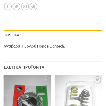
ΠΕΡΙΓΡΑΦΉ
Αντίβαρα Τιμονιού Honda Lightech.
ΣΧΕΤΙΚΆ ΠΡΟΪΌΝΤΑ
Προσθήκη
Προσθήκη
στη Λίστα
στη Λίστα
Επιθυμιών
Επιθυμιών