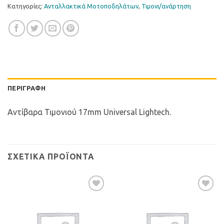
Κατηγορίες:
Ανταλλακτικά Μοτοποδηλάτων
,
Τιµονι/ανάρτηση
ΠΕΡΙΓΡΑΦΉ
Αντίβαρα Τιμονιού 17mm Universal Lightech.
ΣΧΕΤΙΚΆ ΠΡΟΪΌΝΤΑ
Προσθήκη
Προσθήκη
στη Λίστα
στη Λίστα
Επιθυμιών
Επιθυμιών