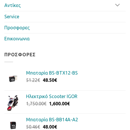
Αντίκες
Service
Προσφορες
Επικοινωνια
ΠΡΟΣΦΟΡΈΣ
Μπαταρία BS-BTX12-BS
Original
Η
51.22
€
48.50
€
price
τρέχουσα
was:
τιμή
Ηλεκτρικό Scooter IGOR
51.22€.
είναι:
Original
Η
1,750.00
€
1,600.00
€
48.50€.
price
τρέχουσα
was:
τιμή
Μπαταρία BS-BB14A-A2
1,750.00€.
είναι:
Original
Η
50.46
€
48.00
€
1,600.00€.