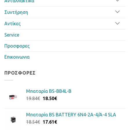
Ανταλλακτικα
Συντήρηση
Αντίκες
Service
Προσφορες
Επικοινωνια
ΠΡΟΣΦΟΡΈΣ
Μπαταρία BS-BB4L-B
Original
Η
19.84
€
18.50
€
price
τρέχουσα
was:
τιμή
Μπαταρία BS BATTERY 6N4-2A-4/A-4 SLA
19.84€.
είναι:
Original
Η
18.54
€
17.61
€
18.50€.
price
τρέχουσα