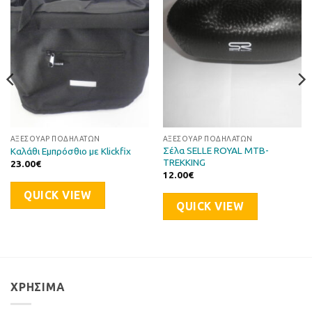
στη Λίστα
στη Λίστα
Επιθυμιών
Επιθυμιών
ΑΞΕΣΟΥΆΡ ΠΟΔΗΛΆΤΩΝ
ΑΞΕΣΟΥΆΡ ΠΟΔΗΛΆΤΩΝ
Σέλα SELLE ROYAL MTB-
Καλάθι Εμπρόσθιο με Klickfix
TREKKING
23.00
€
12.00
€
QUICK VIEW
QUICK VIEW
ΧΡΉΣΙΜΑ