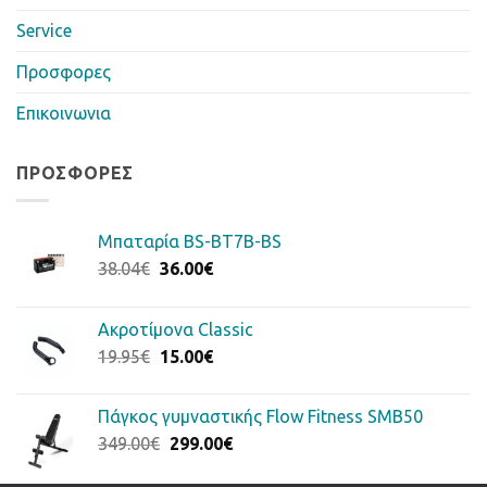
Service
Προσφορες
Επικοινωνια
ΠΡΟΣΦΟΡΈΣ
Μπαταρία BS-BT7B-BS
Original
Η
38.04
€
36.00
€
price
τρέχουσα
was:
τιμή
Ακροτίμονα Classic
38.04€.
είναι:
Original
Η
19.95
€
15.00
€
36.00€.
price
τρέχουσα
was:
τιμή
Πάγκος γυμναστικής Flow Fitness SMB50
19.95€.
είναι:
Original
Η
349.00
€
299.00
€
15.00€.
price
τρέχουσα