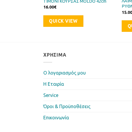
ΛΑΙΜ
X DIAMONDBACK
ΤΙΜΟΝΙ ΚΟΥΡΣΑΣ MOLDO 42cm
ΡΥΘ
16.00
€
15.0
QUICK VIEW
Q
ΧΡΉΣΙΜΑ
Ο λογαριασμός μου
Η Eταιρία
Service
Όροι & Προϋποθέσεις
Επικοινωνία