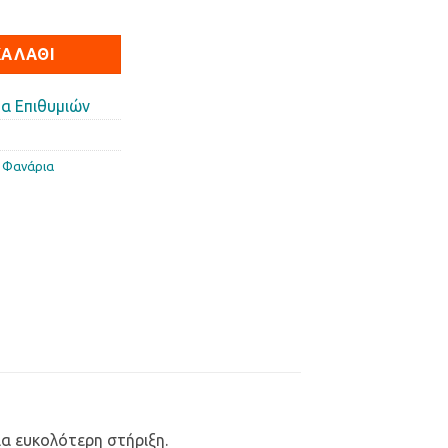
e Glow ποσότητα
ΚΑΛΆΘΙ
α Επιθυμιών
,
Φανάρια
ια ευκολότερη στήριξη.