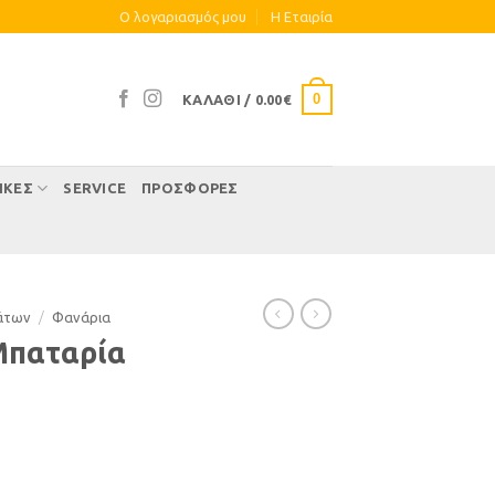
Ο λογαριασμός μου
Η Eταιρία
0
ΚΑΛΆΘΙ /
0.00
€
ΊΚΕΣ
SERVICE
ΠΡΟΣΦΟΡΕΣ
άτων
/
Φανάρια
Μπαταρία