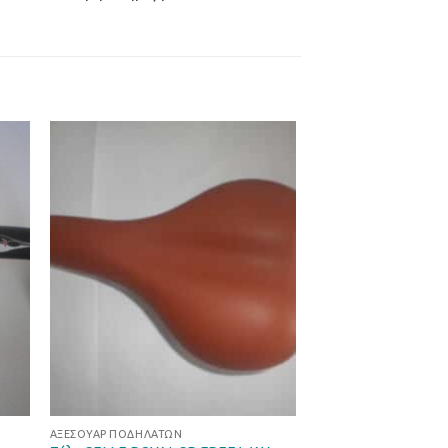
ήκη
Προσθήκη
στα
στη Λίστα
ιών
Επιθυμιών
ΑΞΕΣΟΥΆΡ ΠΟΔΗΛΆΤΩΝ