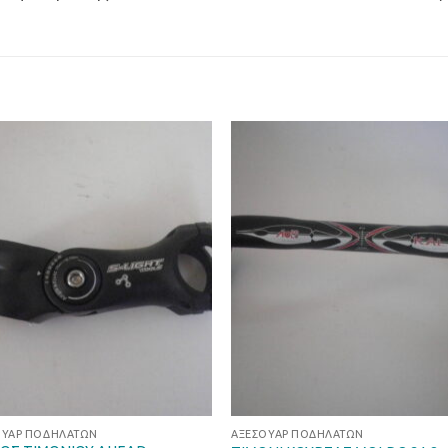
Προσθήκη
Προσθ
στη Λίστα
στη Λί
Επιθυμιών
Επιθυμ
ΟΥΆΡ ΠΟΔΗΛΆΤΩΝ
ΑΞΕΣΟΥΆΡ ΠΟΔΗΛΆΤΩΝ