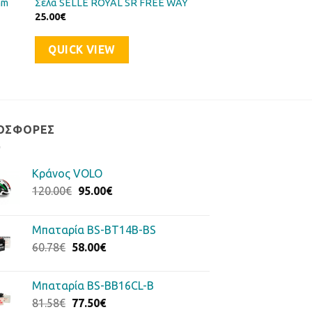
mm
Σέλα SELLE ROYAL SR FREE WAY
25.00
€
QUICK VIEW
ΟΣΦΟΡΈΣ
Κράνος VOLO
Original
Η
120.00
€
95.00
€
price
τρέχουσα
was:
τιμή
Μπαταρία BS-BT14B-BS
120.00€.
είναι:
Original
Η
60.78
€
58.00
€
95.00€.
price
τρέχουσα
was:
τιμή
Μπαταρία BS-BB16CL-B
60.78€.
είναι:
Original
Η
81.58
€
77.50
€
58.00€.