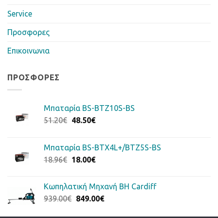
Service
Προσφορες
Επικοινωνια
ΠΡΟΣΦΟΡΈΣ
Μπαταρία BS-BTZ10S-BS
Original
Η
51.20
€
48.50
€
price
τρέχουσα
was:
τιμή
Μπαταρία BS-BTX4L+/BTZ5S-BS
51.20€.
είναι:
Original
Η
18.96
€
18.00
€
48.50€.
price
τρέχουσα
was:
τιμή
Κωπηλατική Μηχανή BH Cardiff
18.96€.
είναι:
Original
Η
939.00
€
849.00
€
18.00€.
price
τρέχουσα