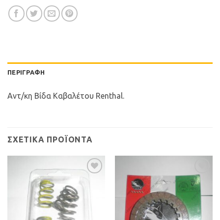
ΠΕΡΙΓΡΑΦΉ
Αντ/κη Βίδα Καβαλέτου Renthal.
ΣΧΕΤΙΚΆ ΠΡΟΪΌΝΤΑ
Προσθήκη
Προσθήκη
στη Λίστα
στη Λίστα
Επιθυμιών
Επιθυμιών