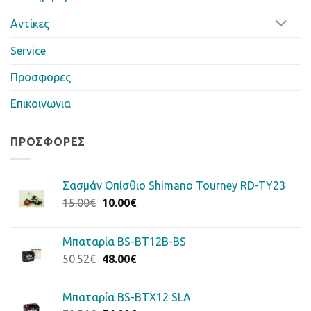
Αντίκες
Service
Προσφορες
Επικοινωνια
ΠΡΟΣΦΟΡΈΣ
Σασμάν Οπίσθιο Shimano Tourney RD-TΥ23
Original
Η
15.00
€
10.00
€
price
τρέχουσα
was:
τιμή
Μπαταρία BS-BT12B-BS
15.00€.
είναι:
Original
Η
50.52
€
48.00
€
10.00€.
price
τρέχουσα
was:
τιμή
Μπαταρία BS-BTX12 SLA
50.52€.
είναι: