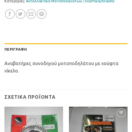
Κατηγορίες:
Ανταλλακτικά Μοτοποδηλάτων
,
Πλαστικά/πλαίσιο
ΠΕΡΙΓΡΑΦΉ
Αναβατήρες συνοδηγού μοτοποδηλάτου με χούφτα
νίκελο.
ΣΧΕΤΙΚΆ ΠΡΟΪΌΝΤΑ
Προσθήκη
Προσθήκη
στη Λίστα
στη Λίστα
Επιθυμιών
Επιθυμιών