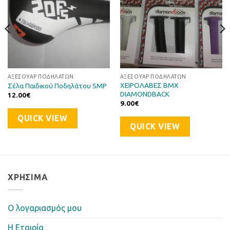
ΑΞΕΣΟΥΆΡ ΠΟΔΗΛΆΤΩΝ
ΑΞΕΣΟΥΆΡ ΠΟΔΗΛΆΤΩΝ
ΧΕΙΡΟΛΑΒΕΣ BMX
Σέλα Παιδικού Ποδηλάτου SMP
DIAMONDBACK
12.00
€
9.00
€
QUICK VIEW
QUICK VIEW
ΧΡΉΣΙΜΑ
Ο λογαριασμός μου
Η Eταιρία