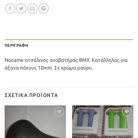
ΠΕΡΙΓΡΑΦΉ
Noname ατσάλινος αναβατήρας BMX. Κατάλληλος για
άξονα πάχους 10mm. Σε χρώμα μαύρο.
ΣΧΕΤΙΚΆ ΠΡΟΪΌΝΤΑ
Προσθήκη
Προσθήκη
στη Λίστα
στη Λίστα
Επιθυμιών
Επιθυμιών