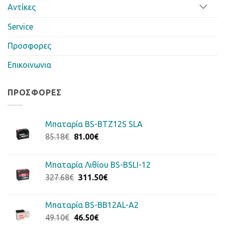
Αντίκες
Service
Προσφορες
Επικοινωνια
ΠΡΟΣΦΟΡΈΣ
Μπαταρία BS-BTZ12S SLA
Original
Η
85.18
€
81.00
€
price
τρέχουσα
was:
τιμή
Μπαταρία Λιθίου BS-BSLI-12
85.18€.
είναι:
Original
Η
327.68
€
311.50
€
81.00€.
price
τρέχουσα
was:
τιμή
Μπαταρία BS-BB12AL-A2
327.68€.
είναι:
Original
Η
49.10
€
46.50
€
311.50€.