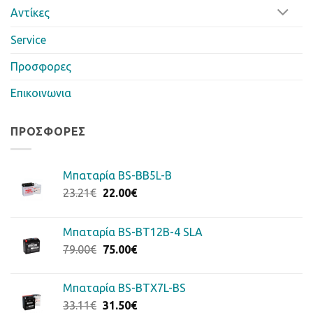
Αντίκες
Service
Προσφορες
Επικοινωνια
ΠΡΟΣΦΟΡΈΣ
Μπαταρία BS-BB5L-B
Original
Η
23.21
€
22.00
€
price
τρέχουσα
was:
τιμή
Μπαταρία BS-BT12B-4 SLA
23.21€.
είναι:
Original
Η
79.00
€
75.00
€
22.00€.
price
τρέχουσα
was:
τιμή
Μπαταρία BS-BTX7L-BS
79.00€.
είναι:
Original
Η
33.11
€
31.50
€
75.00€.