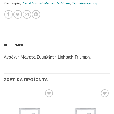
Κατηγορίες:
Ανταλλακτικά Μοτοποδηλάτων
,
Τιµονι/ανάρτηση
ΠΕΡΙΓΡΑΦΉ
Αναδ/νη Μανέτα Συμπλέκτη Lightech Triumph.
ΣΧΕΤΙΚΆ ΠΡΟΪΌΝΤΑ
Προσθήκη
Προσθήκη
στη Λίστα
στη Λίστα
Επιθυμιών
Επιθυμιών