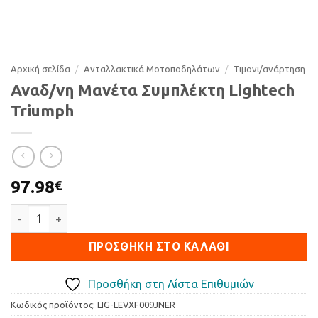
Αρχική σελίδα
/
Ανταλλακτικά Μοτοποδηλάτων
/
Τιµονι/ανάρτηση
Αναδ/νη Μανέτα Συμπλέκτη Lightech
Triumph
97.98
€
Αναδ/νη Μανέτα Συμπλέκτη Lightech Triumph ποσότητα
ΠΡΟΣΘΉΚΗ ΣΤΟ ΚΑΛΆΘΙ
Προσθήκη στη Λίστα Επιθυμιών
Κωδικός προϊόντος:
LIG-LEVXF009JNER