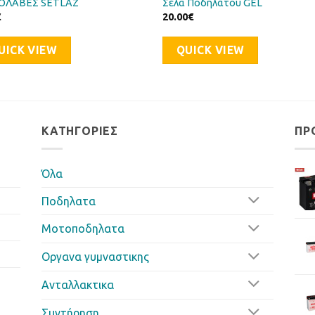
ΟΛΑΒΕΣ SETLAZ
Σέλα Ποδηλάτου GEL
€
20.00
€
UICK VIEW
QUICK VIEW
ΚΑΤΗΓΟΡΊΕΣ
ΠΡ
Όλα
Ποδηλατα
Μοτοποδηλατα
Οργανα γυμναστικης
Ανταλλακτικα
Συντήρηση