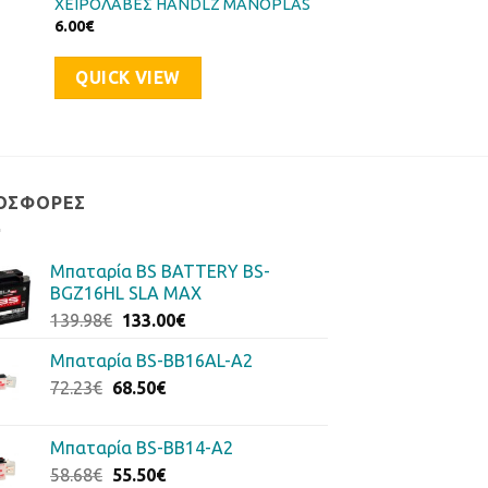
ΧΕΙΡΟΛΑΒΕΣ HANDLZ MANOPLAS
6.00
€
QUICK VIEW
ΟΣΦΟΡΈΣ
Μπαταρία BS BATTERY BS-
BGZ16HL SLA MAX
Original
Η
139.98
€
133.00
€
price
τρέχουσα
Μπαταρία BS-BB16AL-A2
was:
τιμή
Original
Η
72.23
€
68.50
139.98€.
€
είναι:
price
τρέχουσα
133.00€.
was:
τιμή
Μπαταρία BS-BB14-A2
72.23€.
είναι:
Original
Η
58.68
€
55.50
€
68.50€.