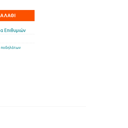
 ποσότητα
ΚΑΛΆΘΙ
.
α Επιθυμιών
 ποδηλάτων