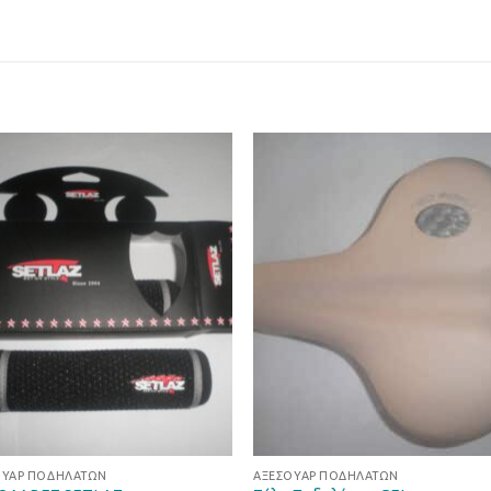
Προσθήκη
Προσθ
στη Λίστα
στη Λί
Επιθυμιών
Επιθυμ
ΟΥΆΡ ΠΟΔΗΛΆΤΩΝ
ΑΞΕΣΟΥΆΡ ΠΟΔΗΛΆΤΩΝ