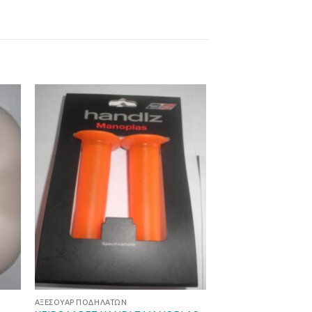
ήκη
Προσθήκη
στα
στη Λίστα
ιών
Επιθυμιών
ΑΞΕΣΟΥΆΡ ΠΟΔΗΛΆΤΩΝ