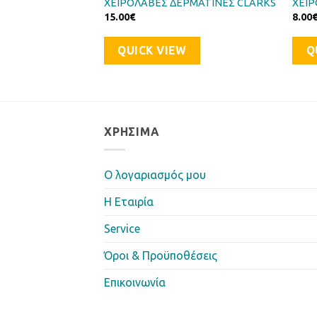
M 25,4mm 630mm
ΧΕΙΡΟΛΑΒΕΣ ΔΕΡΜΑΤΙΝΕΣ CLARKS
ΧΕΙΡ
15.00
€
8.00
QUICK VIEW
Q
ΧΡΉΣΙΜΑ
Ο λογαριασμός μου
Η Eταιρία
Service
Όροι & Προϋποθέσεις
Επικοινωνία