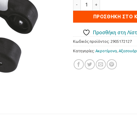
Ακροτίμονα InterSticks 85mm
was:
τιμή
19.95€.
είναι:
ΠΡΟΣΘΉΚΗ ΣΤΟ 
9.95€
Προσθήκη στη Λίστ
Κωδικός προϊόντος:
2905172127
Κατηγορίες:
Ακροτίµονα
,
Αξεσουάρ