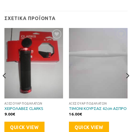
ΣΧΕΤΙΚΆ ΠΡΟΪΌΝΤΑ
Προσθήκη
Προσθήκη
στη Λίστα
στη Λίστα
Επιθυμιών
Επιθυμιών
ΑΞΕΣΟΥΆΡ ΠΟΔΗΛΆΤΩΝ
ΑΞΕΣΟΥΆΡ ΠΟΔΗΛΆΤΩΝ
ΧΕΙΡΟΛΑΒΕΣ CLARKS
ΤΙΜΟΝΙ ΚΟΥΡΣΑΣ 42cm ΑΣΠΡΟ
9.00
€
16.00
€
QUICK VIEW
QUICK VIEW