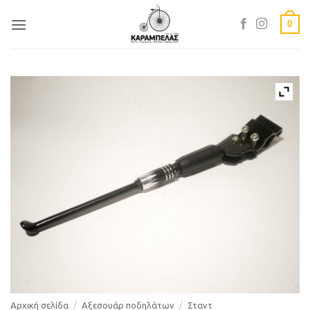
Skip
0
to
content
Αρχική σελίδα
/
Αξεσουάρ ποδηλάτων
/
Σταντ