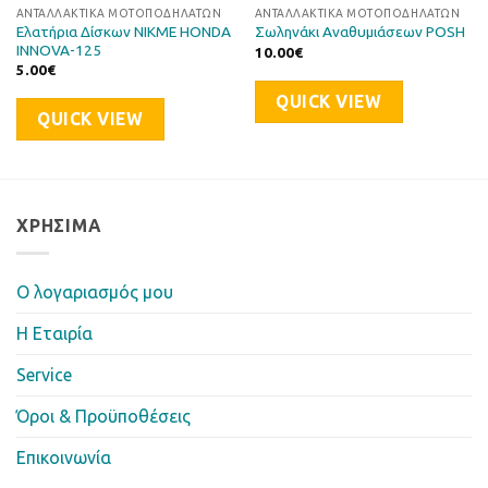
ΑΝΤΑΛΛΑΚΤΙΚΆ ΜΟΤΟΠΟΔΗΛΆΤΩΝ
ΑΝΤΑΛΛΑΚΤΙΚΆ ΜΟΤΟΠΟΔΗΛΆΤΩΝ
Ελατήρια Δίσκων NIKME HONDA
Σωληνάκι Αναθυμιάσεων POSH
INNOVA-125
10.00
€
5.00
€
QUICK VIEW
QUICK VIEW
ΧΡΉΣΙΜΑ
Ο λογαριασμός μου
Η Eταιρία
Service
Όροι & Προϋποθέσεις
Επικοινωνία