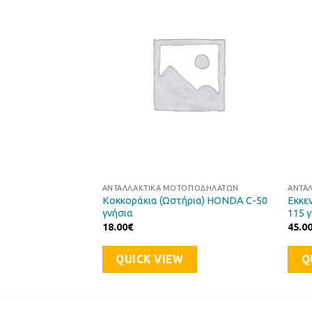
Προσθήκη
Προσθήκη
στη Λίστα
στη Λίστα
Επιθυμιών
Επιθυμιών
ΤΟΠΟΔΗΛΆΤΩΝ
ΑΝΤΑΛΛΑΚΤΙΚΆ ΜΟΤΟΠΟΔΗΛΆΤΩΝ
ΑΝΤΑ
ήρια) HONDA CB-
Κοκκοράκια (Ωστήρια) HONDA C-50
Εκκε
γνήσια
115 
18.00
€
45.0
QUICK VIEW
Q