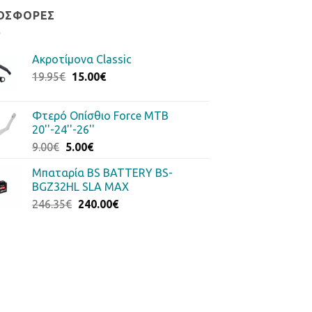
ΟΣΦΟΡΈΣ
Ακροτίμονα Classic
Original
Η
19.95
€
15.00
€
price
τρέχουσα
was:
τιμή
Φτερό Οπίσθιο Force MTB
19.95€.
είναι:
20''-24''-26''
15.00€.
Original
Η
9.00
€
5.00
€
price
τρέχουσα
Μπαταρία BS BATTERY BS-
was:
τιμή
BGZ32HL SLA MAX
9.00€.
είναι:
Original
Η
246.35
€
240.00
€
5.00€.
price
τρέχουσα
was:
τιμή
246.35€.
είναι:
240.00€.