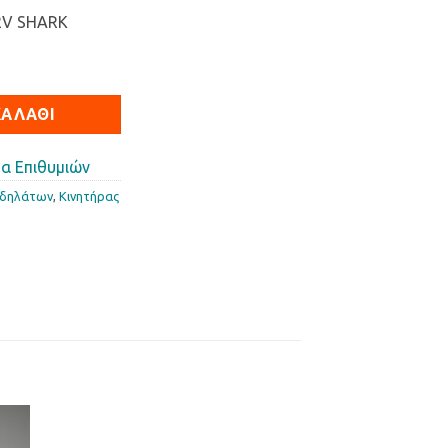
2V SHARK
 SHARK ποσότητα
ΚΑΛΆΘΙ
α Επιθυμιών
οδηλάτων
,
Κινητήρας