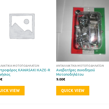
Προσθήκη
Προσθ
στη Λίστα
στη Λί
Επιθυμιών
Επιθυμ
ΛΛΑΚΤΙΚΆ ΜΟΤΟΠΟΔΗΛΆΤΩΝ
ΑΝΤΑΛΛΑΚΤΙΚΆ ΜΟΤΟΠΟΔΗΛΆΤΩΝ
ντροφόρος KAWASAKI KAZE-R
Αναβατήρες συνοδηγού
γνήσιος
Μοτοποδηλάτου
0
€
9.00
€
UICK VIEW
QUICK VIEW