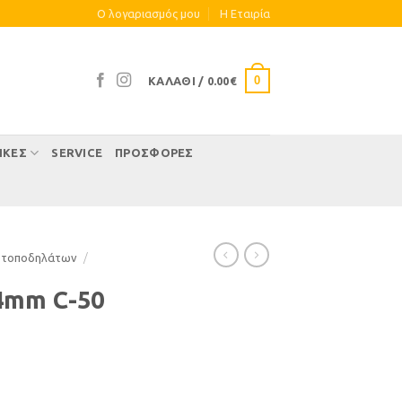
Ο λογαριασμός μου
Η Eταιρία
0
ΚΑΛΆΘΙ /
0.00
€
ΊΚΕΣ
SERVICE
ΠΡΟΣΦΟΡΕΣ
οτοποδηλάτων
/
4mm C-50