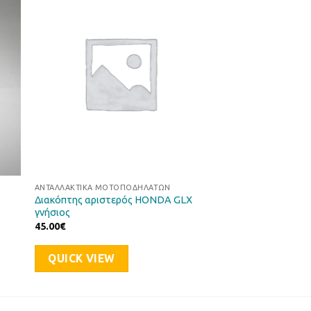
ήκη
Προσθήκη
στα
στη Λίστα
ιών
Επιθυμιών
ΑΝΤΑΛΛΑΚΤΙΚΆ ΜΟΤΟΠΟΔΗΛΆΤΩΝ
Διακόπτης αριστερός HONDA GLX
γνήσιος
45.00
€
QUICK VIEW