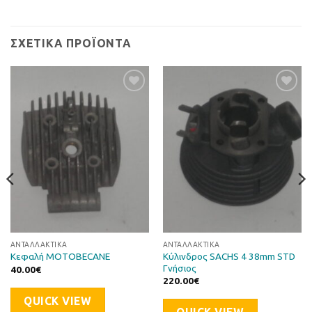
ΣΧΕΤΙΚΆ ΠΡΟΪΌΝΤΑ
Προσθήκη
Προσθήκη
στη Λίστα
στη Λίστα
Επιθυμιών
Επιθυμιών
ΑΝΤΑΛΛΑΚΤΙΚΆ
ΑΝΤΑΛΛΑΚΤΙΚΆ
Κύλινδρος SACHS 4 38mm STD
Κεφαλή MOTOBECANE
Γνήσιος
40.00
€
220.00
€
QUICK VIEW