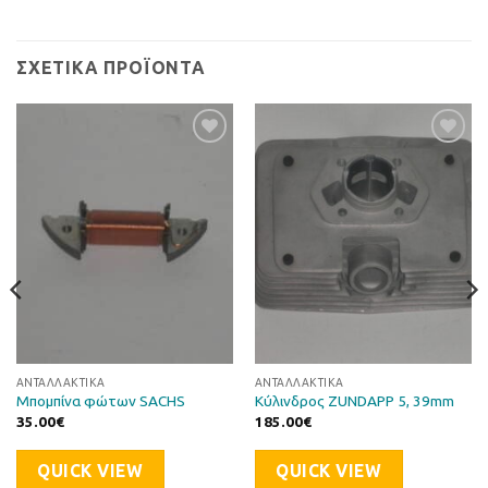
ΣΧΕΤΙΚΆ ΠΡΟΪΌΝΤΑ
Προσθήκη
Προσθήκη
στη Λίστα
στη Λίστα
Επιθυμιών
Επιθυμιών
ΑΝΤΑΛΛΑΚΤΙΚΆ
ΑΝΤΑΛΛΑΚΤΙΚΆ
Μπομπίνα φώτων SACHS
Κύλινδρος ZUNDAPP 5, 39mm
35.00
€
185.00
€
QUICK VIEW
QUICK VIEW