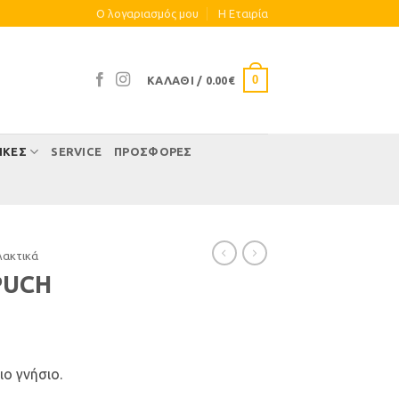
Ο λογαριασμός μου
Η Eταιρία
0
ΚΑΛΆΘΙ /
0.00
€
ΊΚΕΣ
SERVICE
ΠΡΟΣΦΟΡΕΣ
λακτικά
PUCH
ο γνήσιο.