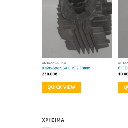
ΑΝΤΑΛΛΑΚΤΙΚΆ
ΑΝΤΑ
ΟΥ
Κύλινδρος SACHS 2 38mm
ΦΤΕ
230.00
€
10.0
QUICK VIEW
Q
ΧΡΉΣΙΜΑ