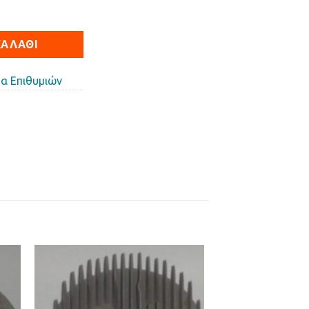
α
ΚΑΛΆΘΙ
α Επιθυμιών
ήκη
Προσθήκη
στα
στη Λίστα
ιών
Επιθυμιών