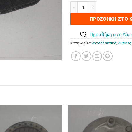
ΦΙΛΤΡΟΚΟΥΤΙ PUCH ποσότητ
ΠΡΟΣΘΉΚΗ ΣΤΟ 
Προσθήκη στη Λίστ
Κατηγορίες:
Ανταλλακτικά
,
Αντίκες
Προσθήκη
Προσθ
στη Λίστα
στη Λί
Επιθυμιών
Επιθυμ