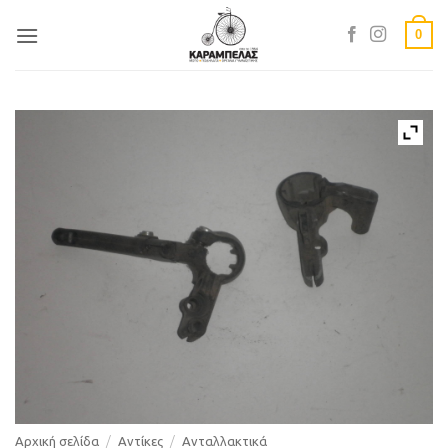
Skip
0
to
content
Αρχική σελίδα
/
Αντίκες
/
Ανταλλακτικά