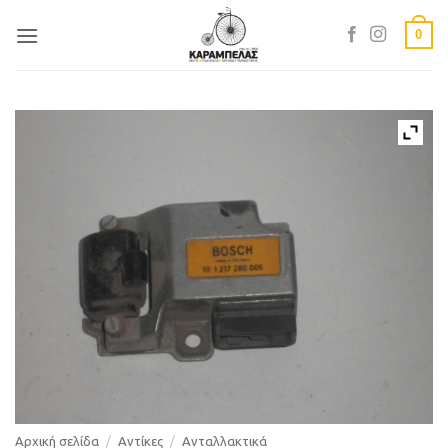
Skip
0
to
content
Αρχική σελίδα
/
Αντίκες
/
Ανταλλακτικά