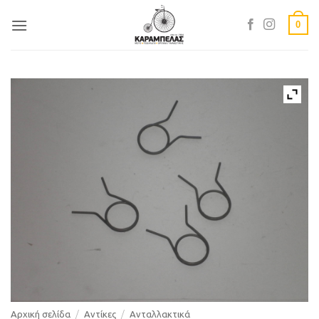
Skip
0
to
content
Αρχική σελίδα
/
Αντίκες
/
Ανταλλακτικά