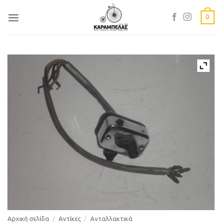
Skip
0
to
content
Αρχική σελίδα
/
Αντίκες
/
Ανταλλακτικά