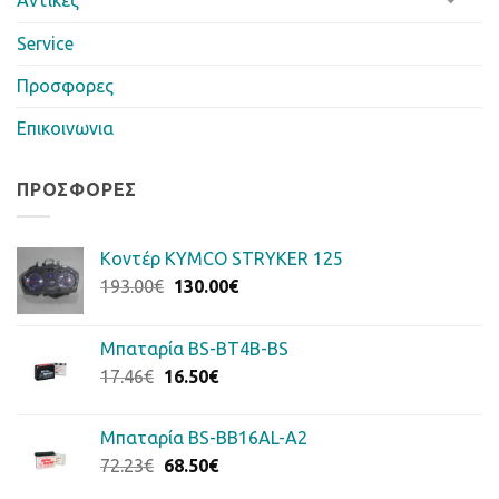
Service
Προσφορες
Επικοινωνια
ΠΡΟΣΦΟΡΈΣ
Κοντέρ KYMCO STRYKER 125
Original
Η
193.00
€
130.00
€
price
τρέχουσα
was:
τιμή
Μπαταρία BS-BT4B-BS
193.00€.
είναι:
Original
Η
17.46
€
16.50
€
130.00€.
price
τρέχουσα
was:
τιμή
Μπαταρία BS-BB16AL-A2
17.46€.
είναι:
Original
Η
72.23
€
68.50
€
16.50€.
price
τρέχουσα