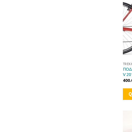
TREK
ΠΟΔ
V 20
400.
Q