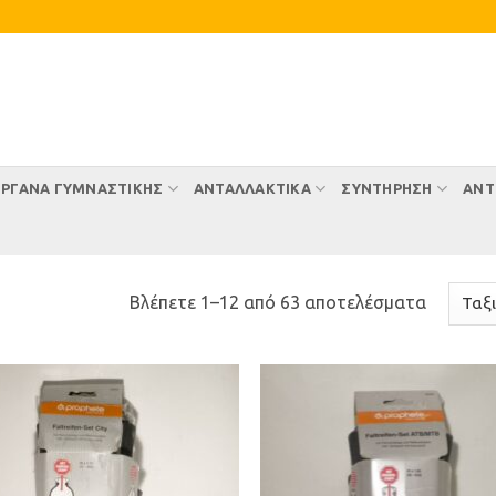
ΡΓΑΝΑ ΓΥΜΝΑΣΤΙΚΗΣ
ΑΝΤΑΛΛΑΚΤΙΚΑ
ΣΥΝΤΉΡΗΣΗ
ΑΝΤ
Sorted
Βλέπετε 1–12 από 63 αποτελέσματα
by
latest
Προσθήκη
Προσθ
στη Λίστα
στη Λί
Επιθυμιών
Επιθυ