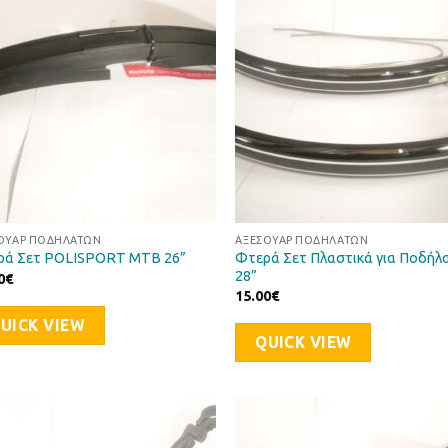
Επιθυμιών
Επιθυ
ΟΥΆΡ ΠΟΔΗΛΆΤΩΝ
ΑΞΕΣΟΥΆΡ ΠΟΔΗΛΆΤΩΝ
Φτερά Σετ Πλαστικά για Ποδήλ
ρά Σετ POLISPORT MTB 26”
28”
0
€
15.00
€
UICK VIEW
QUICK VIEW