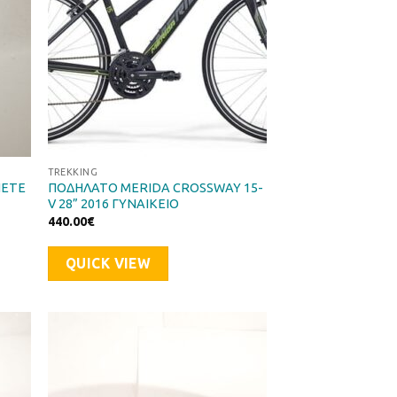
TREKKING
HETE
ΠΟΔΗΛΑΤΟ MERIDA CROSSWAY 15-
V 28” 2016 ΓΥΝΑΙΚΕΙΟ
440.00
€
QUICK VIEW
ήκη
Προσθήκη
στα
στη Λίστα
μιών
Επιθυμιών