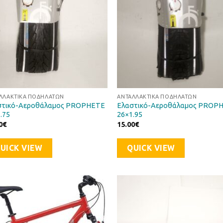
ΛΛΑΚΤΙΚΆ ΠΟΔΗΛΆΤΩΝ
ΑΝΤΑΛΛΑΚΤΙΚΆ ΠΟΔΗΛΆΤΩΝ
στικό-Αεροθάλαμος PROPHETE
Ελαστικό-Αεροθάλαμος PROP
.75
26×1.95
0
€
15.00
€
UICK VIEW
QUICK VIEW
Προσθήκη
Προσθ
στη Λίστα
στη Λί
Επιθυμιών
Επιθυ