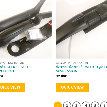
Προσθήκη
Προσθ
στη Λίστα
στη Λί
Επιθυμιών
Επιθυ
ΟΥΆΡ ΠΟΔΗΛΆΤΩΝ
ΑΞΕΣΟΥΆΡ ΠΟΔΗΛΆΤΩΝ
ά RALEIGH ΓΙΑ FULL
Φτερά Πλαστικά RALEIGH για F
PENSION
SUSPENSION
0
€
12.00
€
UICK VIEW
QUICK VIEW
1
2
3
4
5
6