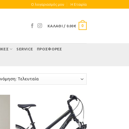
Ο λογαριασμός μου
Η Eταιρία
0
ΚΑΛΆΘΙ /
0.00
€
ΊΚΕΣ
SERVICE
ΠΡΟΣΦΟΡΕΣ
ήκη
Προσθήκη
στα
στη Λίστα
μιών
Επιθυμιών