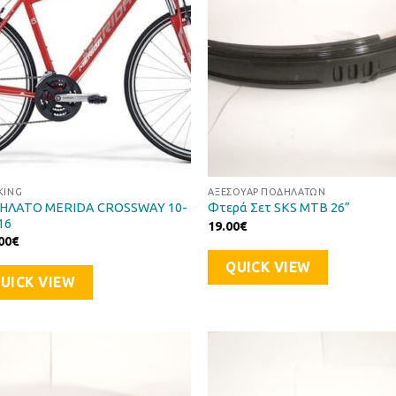
KING
ΑΞΕΣΟΥΆΡ ΠΟΔΗΛΆΤΩΝ
ΗΛΑΤΟ MERIDA CROSSWAY 10-
Φτερά Σετ SKS MTB 26”
16
19.00
€
00
€
QUICK VIEW
UICK VIEW
Προσθήκη
Προσθ
στη Λίστα
στη Λί