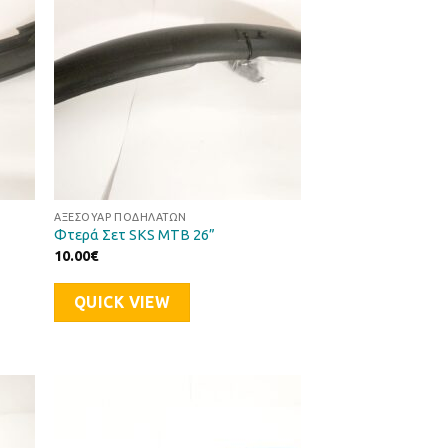
ΑΞΕΣΟΥΆΡ ΠΟΔΗΛΆΤΩΝ
Φτερά Σετ SKS MTB 26”
10.00
€
QUICK VIEW
ήκη
Προσθήκη
στα
στη Λίστα