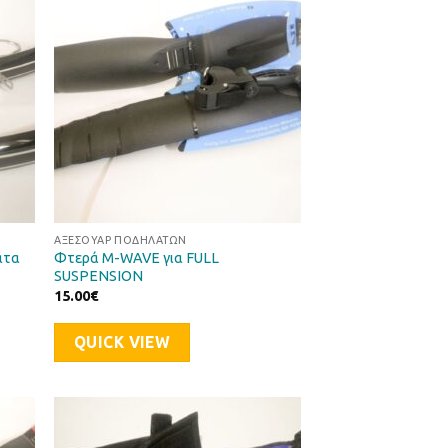
μιών
Επιθυμιών
ΑΞΕΣΟΥΆΡ ΠΟΔΗΛΆΤΩΝ
ατα
Φτερά M-WAVE για FULL
SUSPENSION
15.00
€
QUICK VIEW