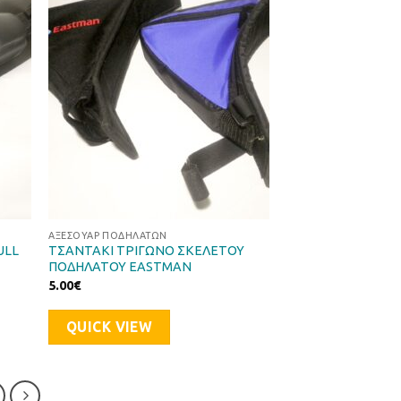
ήκη
Προσθήκη
στα
στη Λίστα
μιών
Επιθυμιών
ΑΞΕΣΟΥΆΡ ΠΟΔΗΛΆΤΩΝ
ULL
ΤΣΑΝΤΑΚΙ ΤΡΙΓΩΝΟ ΣΚΕΛΕΤΟΥ
ΠΟΔΗΛΑΤΟΥ EASTMAN
5.00
€
QUICK VIEW