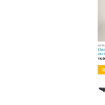
ΑΝΤΑ
Ελα
26×1
14.0
Q