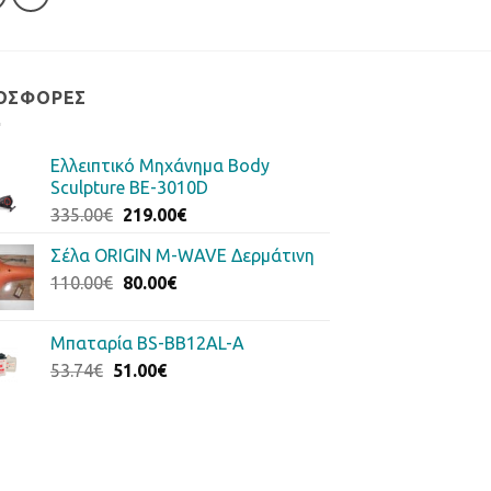
ΟΣΦΟΡΈΣ
Ελλειπτικό Μηχάνημα Body
Sculpture BE-3010D
Original
Η
335.00
€
219.00
€
price
τρέχουσα
Σέλα ORIGIN M-WAVE Δερμάτινη
was:
τιμή
Original
Η
110.00
€
335.00€.
80.00
€
είναι:
price
τρέχουσα
219.00€.
was:
τιμή
Μπαταρία BS-BB12AL-A
110.00€.
είναι:
Original
Η
53.74
€
51.00
€
80.00€.
price
τρέχουσα
was:
τιμή
53.74€.
είναι:
51.00€.