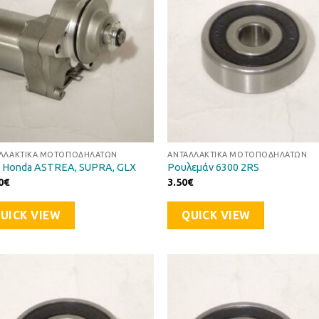
ΛΛΑΚΤΙΚΆ ΜΟΤΟΠΟΔΗΛΆΤΩΝ
ΑΝΤΑΛΛΑΚΤΙΚΆ ΜΟΤΟΠΟΔΗΛΆΤΩΝ
 Honda ASTREA, SUPRA, GLX
Ρουλεμάν 6300 2RS
0
€
3.50
€
UICK VIEW
QUICK VIEW
Προσθήκη
Προσθ
στη Λίστα
στη Λί
Επιθυμιών
Επιθυ