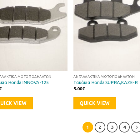
στη Λίστα
στη Λί
Επιθυμιών
Επιθυ
ΛΛΑΚΤΙΚΆ ΜΟΤΟΠΟΔΗΛΆΤΩΝ
ΑΝΤΑΛΛΑΚΤΙΚΆ ΜΟΤΟΠΟΔΗΛΆΤΩΝ
κια Honda INNOVA-125
Τακάκια Honda SUPRA,KAZE-R
€
5.00
€
UICK VIEW
QUICK VIEW
1
2
3
4