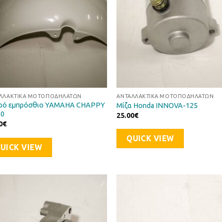
ΛΛΑΚΤΙΚΆ ΜΟΤΟΠΟΔΗΛΆΤΩΝ
ΑΝΤΑΛΛΑΚΤΙΚΆ ΜΟΤΟΠΟΔΗΛΆΤΩΝ
ρό εμπρόσθιο YAMAHA CHAPPY
Μίζα Honda INNOVA-125
50
25.00
€
0
€
QUICK VIEW
UICK VIEW
Προσθήκη
Προσθ
στη Λίστα
στη Λί
Επιθυμιών
Επιθυ