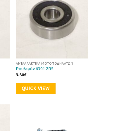
ΑΝΤΑΛΛΑΚΤΙΚΆ ΜΟΤΟΠΟΔΗΛΆΤΩΝ
Ρουλεμάν 6301 2RS
3.50
€
QUICK VIEW
ήκη
Προσθήκη
στα
στη Λίστα
μιών
Επιθυμιών