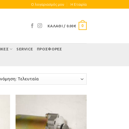
Ο λογαριασμός μου
Η Eταιρία
0
ΚΑΛΆΘΙ /
0.00
€
ΊΚΕΣ
SERVICE
ΠΡΟΣΦΟΡΕΣ
ήκη
Προσθήκη
στα
στη Λίστα
μιών
Επιθυμιών