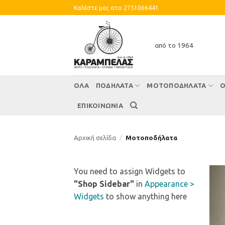
Skip
Καλέστε μας στο 2751066441
to
content
από το 1964
ΌΛΑ
ΠΟΔΗΛΑΤΑ
ΜΟΤΟΠΟΔΗΛΑΤΑ
Ο
ΕΠΙΚΟΙΝΩΝΙΑ
Αρχική σελίδα
/
Μοτοποδήλατα
You need to assign Widgets to
"Shop Sidebar"
in
Appearance >
Widgets
to show anything here