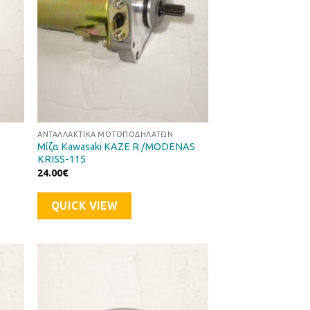
ΑΝΤΑΛΛΑΚΤΙΚΆ ΜΟΤΟΠΟΔΗΛΆΤΩΝ
Μίζα Kawasaki KAZE R /MODENAS
KRISS-115
24.00
€
QUICK VIEW
ήκη
Προσθήκη
στα
στη Λίστα
μιών
Επιθυμιών