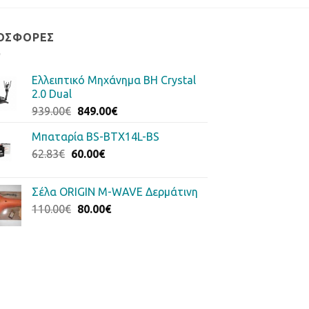
ΟΣΦΟΡΈΣ
Ελλειπτικό Μηχάνημα BH Crystal
2.0 Dual
Original
Η
939.00
€
849.00
€
price
τρέχουσα
Μπαταρία BS-BTX14L-BS
was:
τιμή
Original
Η
62.83
€
60.00
939.00€.
€
είναι:
price
τρέχουσα
849.00€.
was:
τιμή
Σέλα ORIGIN M-WAVE Δερμάτινη
62.83€.
είναι:
Original
Η
110.00
€
80.00
€
60.00€.
price
τρέχουσα
was:
τιμή
110.00€.
είναι:
80.00€.